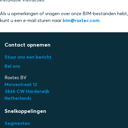
Als u opmerkingen of vragen over onze BIM-bestanden hebt,
kunt u een e-mail sturen naar
bim@roxtec.com
.
Contact opnemen
Stuur ons een bericht
Bel ons
Roxtec BV
Morsestraat 12
3
846 CW Harderwijk
Netherlands
Snelkoppelingen
Segmenten