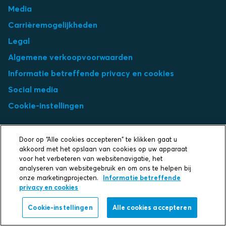
Media
Carrièremogelijkheden
Legal
Algemene verkoopvoorwaarden
Informatie betreffende privacy en cookies
Social media
Cookie-instellingen
Select market
Door op “Alle cookies accepteren” te klikken gaat u
Choose local site
akkoord met het opslaan van cookies op uw apparaat
voor het verbeteren van websitenavigatie, het
analyseren van websitegebruik en om ons te helpen bij
onze marketingprojecten.
Informatie betreffende
privacy en cookies
Protecting life and assets
Cookie-instellingen
Alle cookies accepteren