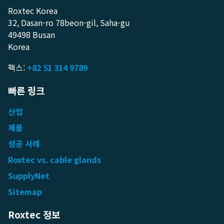
Roxtec Korea
32, Dasan-ro 78beon-gil, Saha-gu
49498 Busan
Korea
팩스:
+82 51 314 9789
빠른 링크
산업
제품
성공 사례
Roxtec vs. cable glands
SupplyNet
Sitemap
Roxtec 정보