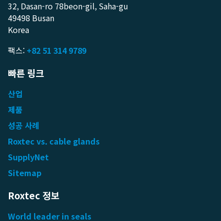
32, Dasan-ro 78beon-gil, Saha-gu
49498 Busan
Korea
팩스:
+82 51 314 9789
빠른 링크
산업
제품
성공 사례
Roxtec vs. cable glands
SupplyNet
Sitemap
Roxtec 정보
World leader in seals