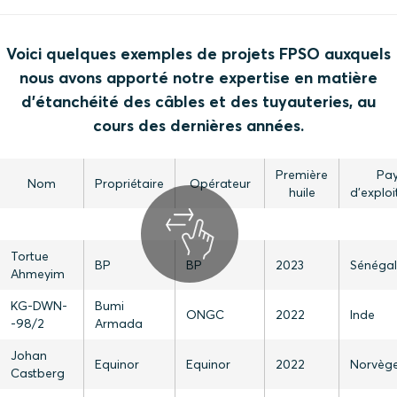
Voici quelques exemples de projets FPSO auxquels
nous avons apporté notre expertise en matière
d'étanchéité des câbles et des tuyauteries, au
cours des dernières années.
Première
Pay
Nom
Propriétaire
Opérateur
huile
d'exploi
Tortue
BP
BP
2023
Sénégal
Ahmeyim
KG-DWN-
Bumi
ONGC
2022
Inde
-98/2
Armada
Johan
Equinor
Equinor
2022
Norvèg
Castberg