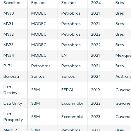
Bacalhau
Equinor
Equinor
2024
Brésil
MV30
MODEC
Petrobras
2021
Brésil
MV31
MODEC
Petrobras
2021
Brésil
MV32
MODEC
Petrobras
2022
Brésil
MV33
MODEC
Petrobras
2022
Brésil
MV34
MODEC
ENI
2021
Mexiqu
P-71
Petrobras
Petrobras
2021
Brésil
Barossa
Santos
Santos
2024
Australi
Liza
SBM
EEPGL
2019
Guyane
Destiny
Liza Unity
SBM
Exxonmobil
2022
Guyane
Liza
SBM
Exxonmobil
2023
Guyane
Prosperity
Mero 2
SBM
Petrobras
2023
Brésil