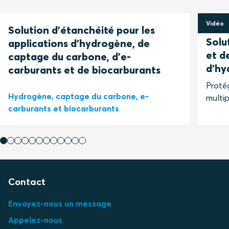
Vidéo
Solution d'étanchéité pour les
12 mai
Solu
applications d'hydrogène, de
et d
captage du carbone, d'e-
d'hy
carburants et de biocarburants
Protég
Hydrogène, captage du carbone, e-
multip
carburants et biocarburants
Contact
Envoyez-nous un message
Appelez-nous