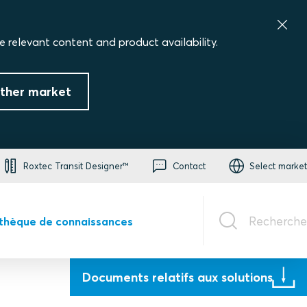
e relevant content and product availability.
ther market
Roxtec Transit Designer™
Contact
Select market
Recherche
othèque de connaissances
Documents relatifs aux solutions