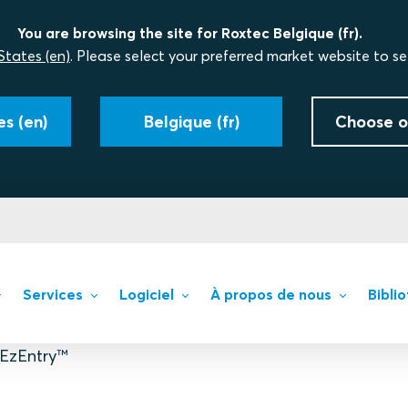
You are browsing the site for Roxtec Belgique (fr).
States (en)
. Please select your preferred market website to se
s (en)
Belgique (fr)
Choose o
Services
Logiciel
À propos de nous
Bibli
EzEntry™