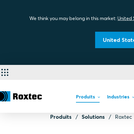
We think you may belong in this market:
United 
United State
Produits
Industries
Produits
Solutions
Roxtec 