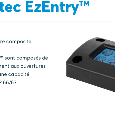
tec EzEntry™
re composite.
y™ sont composés de
ment aux ouvertures
 une capacité
P 66/67.