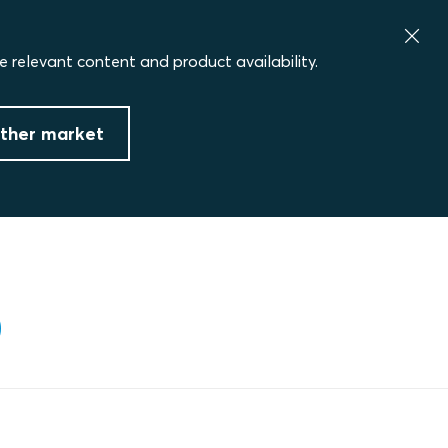
e relevant content and product availability.
ther market
O