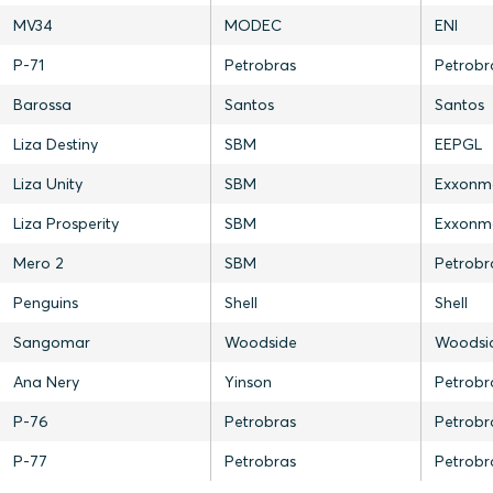
MV34
MODEC
ENI
P-71
Petrobras
Petrobr
Barossa
Santos
Santos
Liza Destiny
SBM
EEPGL
Liza Unity
SBM
Exxonm
Liza Prosperity
SBM
Exxonm
Mero 2
SBM
Petrobr
Penguins
Shell
Shell
Sangomar
Woodside
Woodsi
Ana Nery
Yinson
Petrobr
P-76
Petrobras
Petrobr
P-77
Petrobras
Petrobr