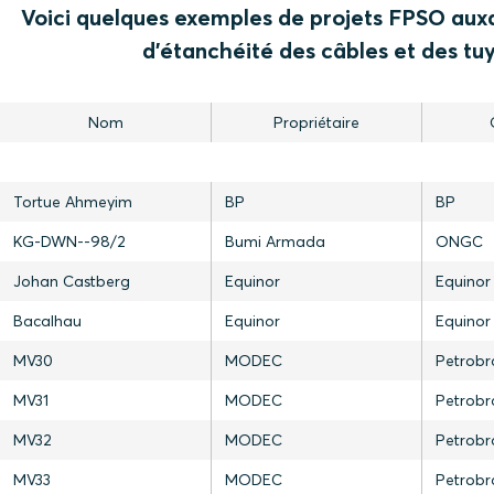
Voici quelques exemples de projets FPSO auxq
d'étanchéité des câbles et des tu
Nom
Propriétaire
Tortue Ahmeyim
BP
BP
KG-DWN--98/2
Bumi Armada
ONGC
Johan Castberg
Equinor
Equinor
Bacalhau
Equinor
Equinor
MV30
MODEC
Petrobr
MV31
MODEC
Petrobr
MV32
MODEC
Petrobr
MV33
MODEC
Petrobr