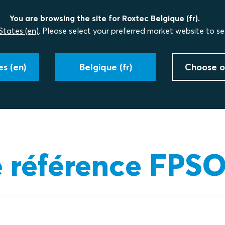
You are browsing the site for Roxtec Belgique (fr).
States (en)
. Please select your preferred market website to se
s (en)
Belgique (fr)
Choose o
e référence FPS