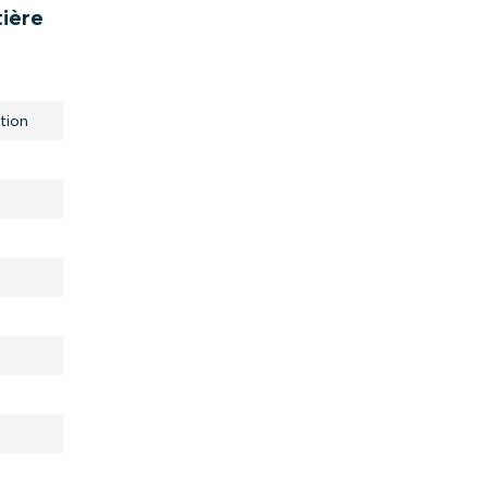
tière
tion