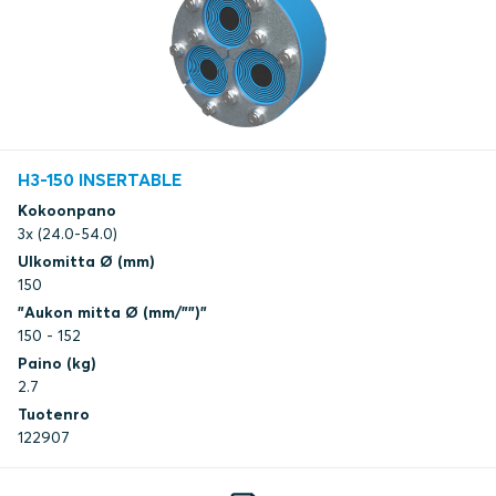
H3-150 INSERTABLE
Kokoonpano
3x (24.0-54.0)
Ulkomitta Ø (mm)
150
"Aukon mitta Ø (mm/"")"
150 - 152
Paino (kg)
2.7
Tuotenro
122907