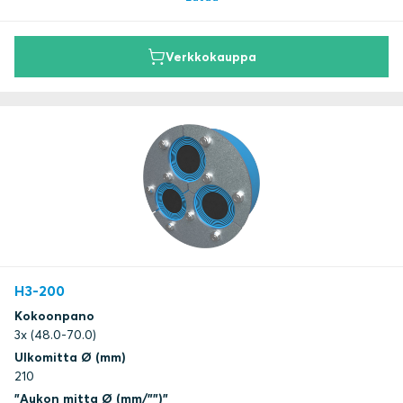
Verkkokauppa
H3-200
Kokoonpano
3x (48.0-70.0)
Ulkomitta Ø (mm)
210
"Aukon mitta Ø (mm/"")"