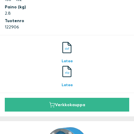
Paino (kg)
2.8
Tuotenro
122906
dxf
Lataa
stp
Lataa
Verkkokauppa