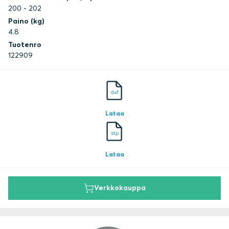
200 - 202
Paino (kg)
4.8
Tuotenro
122909
dxf
Lataa
stp
Lataa
Verkkokauppa