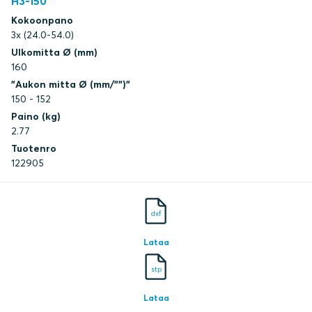
H3-150
Kokoonpano
3x (24.0-54.0)
Ulkomitta Ø (mm)
160
"Aukon mitta Ø (mm/"")"
150 - 152
Paino (kg)
2.77
Tuotenro
122905
dxf
Lataa
stp
Lataa