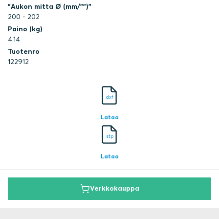
"Aukon mitta Ø (mm/"")"
200 - 202
Paino (kg)
4.14
Tuotenro
122912
dxf
Lataa
stp
Lataa
Verkkokauppa