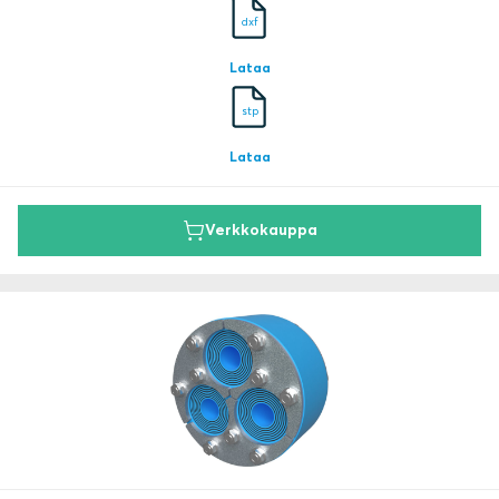
dxf
Lataa
stp
Lataa
Verkkokauppa