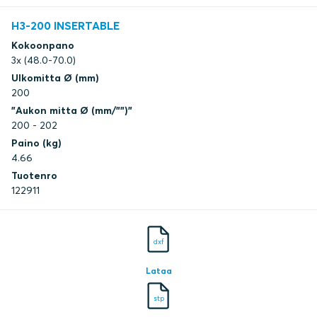
H3-200 INSERTABLE
Kokoonpano
3x (48.0-70.0)
Ulkomitta Ø (mm)
200
"Aukon mitta Ø (mm/"")"
200 - 202
Paino (kg)
4.66
Tuotenro
122911
dxf
Lataa
stp