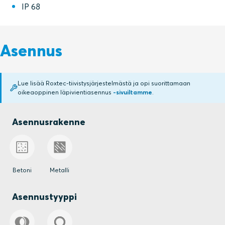
IP 68
Asennus
Lue lisää Roxtec-tiivistysjärjestelmästä ja opi suorittamaan
oikeaoppinen läpivientiasennus
-sivuiltamme
.
Asennusrakenne
Betoni
Metalli
Asennustyyppi