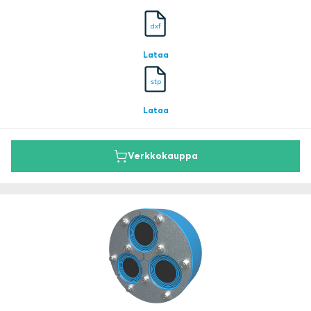
dxf
Lataa
stp
Lataa
Verkkokauppa