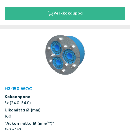
Verkkokauppa
H3-150 WOC
Kokoonpano
3x (24.0-54.0)
Ulkomitta Ø (mm)
160
"Aukon mitta Ø (mm/"")"
150 - 152