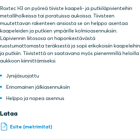
Roxtec H3 on pyöreä tiiviste kaapeli- ja putkiläpivienteihin
metalliholkeissa tai poratuissa aukoissa. Tiivisteen
muutettavan rakenteen ansiosta se on helppo asentaa
kaapeleiden ja putkien ympärille kolmioasennuksiin.
Läpiviennin liitososa on haponkestävästä
ruostumattomasta teräksestä ja sopii erikokoisiin kaapeleihin
ja putkiin. Tiivistettä on saatavana myös pienemmillä heloilla
aukkoon kiinnittämiseksi.
Jyrsijäsuojattu
Erinomainen jälkiasennuksiin
Helppo ja nopea asennus
Lataa
Esite (metrimitat)