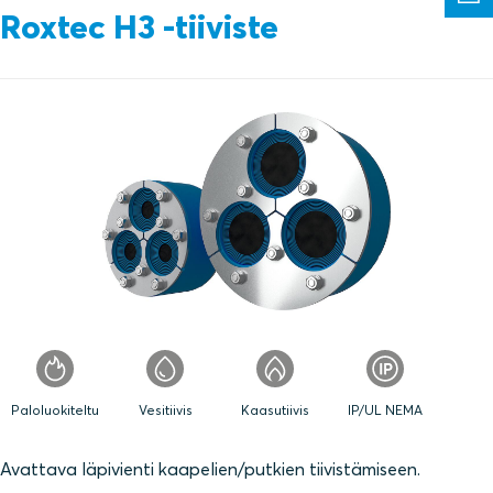
Roxtec H3 ‑tiiviste
Paloluokiteltu
Vesitiivis
Kaasutiivis
IP/UL NEMA
Avattava läpivienti kaapelien/putkien tiivistämiseen.