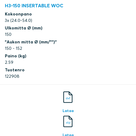
H3-150 INSERTABLE WOC
Kokoonpano
3x (24.0-54.0)
Ulkomitta Ø (mm)
150
"Aukon mitta Ø (mm/"")"
150 - 152
Paino (kg)
2.59
Tuotenro
122908
dxf
Lataa
stp
Lataa