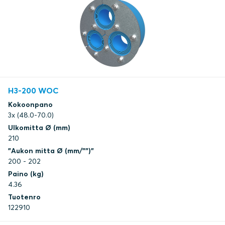
H3-200 WOC
Kokoonpano
3x (48.0-70.0)
Ulkomitta Ø (mm)
210
"Aukon mitta Ø (mm/"")"
200 - 202
Paino (kg)
4.36
Tuotenro
122910