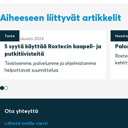
Aiheeseen liittyvät artikkelit
Tuote
Haasta
28. toukokuuta 2024
14. ma
5 syytä käyttää Roxtecin kaapeli- ja
Palo
putkitiivisteitä
Roxte
kehitt
Tiivisteemme, palvelumme ja ohjelmistomme
helpottavat suunnittelua.
Ota yhteyttä
Lähetä meille viesti