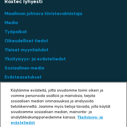
Roxtec lyhyesti
Maailman johtava tiivistevalmistaja
Media
Työpaikat
Oikeudelliset tiedot
Yleiset myyntiehdot
Yksityisyys- ja evästetiedot
Sosiaalinen media
Evästeasetukset
Select market
Käytämme evästeitä, jotta sivustomme toimii oikein ja
voimme personoida sisältöä ja mainoksia, tarjota
sosiaalisen median ominaisuuksia ja analysoida
Choose local site
tietoliikennettä. Jaamme myös tietoja tavasta, jolla käytät
sivustoamme sosiaalisen median, mainonta- ja
analytiikkakumppaneidemme kanssa.
Yksityisyys- ja
evästetiedot