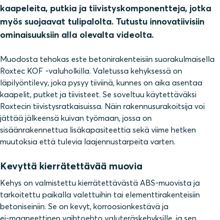
kaapeleita, putkia ja tiivistyskomponentteja, jotka
myös suojaavat tulipalolta. Tutustu innovatiivisiin
ominaisuuksiin alla olevalta videolta.
Muodosta tehokas este
betonirakenteisiin
suorakulmaisella
Roxtec KOF -valuholkilla. Valetussa kehyksessä on
läpilyöntilevy, joka pysyy tiiviinä, kunnes on aika asentaa
kaapelit, putket ja tiivisteet. Se soveltuu käytettäväksi
Roxtecin tiivistysratkaisuissa. Näin rakennusurakoitsija voi
jättää jälkeensä kuivan työmaan, jossa on
sisäänrakennettua lisäkapasiteettia sekä viime hetken
muutoksia että tulevia laajennustarpeita varten.
Kevyttä kierrätettävää muovia
Kehys on valmistettu kierrätettävästä ABS-muovista ja
tarkoitettu paikalla valettuihin tai elementtirakenteisiin
betoniseiniin. Se on kevyt, korroosionkestävä ja
ei‑magneettinen vaihtoehto valuteräskehyksille, ja sen