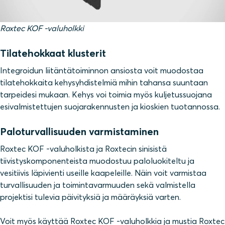
Roxtec KOF -valuholkki
Tilatehokkaat klusterit
Integroidun liitäntätoiminnon ansiosta voit muodostaa
tilatehokkaita kehysyhdistelmiä mihin tahansa suuntaan
tarpeidesi mukaan. Kehys voi toimia myös kuljetussuojana
esivalmistettujen suojarakennusten ja kioskien tuotannossa.
Paloturvallisuuden varmistaminen
Roxtec KOF -valuholkista ja Roxtecin sinisistä
tiivistyskomponenteista muodostuu paloluokiteltu ja
vesitiivis läpivienti useille kaapeleille. Näin voit varmistaa
turvallisuuden ja toimintavarmuuden sekä valmistella
projektisi tulevia päivityksiä ja määräyksiä varten.
Voit myös käyttää Roxtec KOF -valuholkkia ja mustia Roxtec