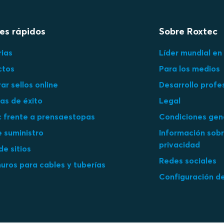
es rápidos
Sobre Roxtec
rias
Líder mundial en 
ctos
Para los medios
r sellos online
Desarrollo profe
ias de éxito
Legal
 frente a prensaestopas
Condiciones gen
 suministro
Información sobr
privacidad
e sitios
Redes sociales
ros para cables y tuberías
Configuración d