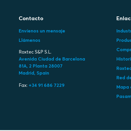
Contacto
Enlac
Envíenos un mensaje
Indust
Llámenos
Produ
Compra
Roxtec S&P S.L.
Avenida Ciudad de Barcelona
Histor
81A, 2 Planta 28007
Roxtec
Madrid, Spain
Red de
Fax:
+34 91 686 7229
Mapa d
Pasamu