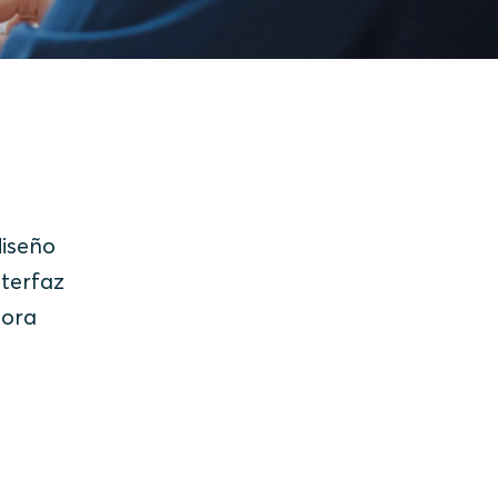
diseño
nterfaz
hora