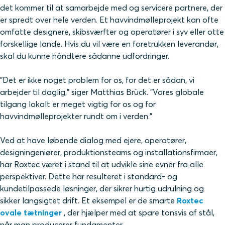
det kommer til at samarbejde med og servicere partnere, der
er spredt over hele verden. Et havvindmølleprojekt kan ofte
omfatte designere, skibsværfter og operatører i syv eller otte
forskellige lande. Hvis du vil være en foretrukken leverandør,
skal du kunne håndtere sådanne udfordringer.
"Det er ikke noget problem for os, for det er sådan, vi
arbejder til daglig," siger Matthias Brück. "Vores globale
tilgang lokalt er meget vigtig for os og for
havvindmølleprojekter rundt om i verden."
Ved at have løbende dialog med ejere, operatører,
designingeniører, produktionsteams og installationsfirmaer,
har Roxtec været i stand til at udvikle sine evner fra alle
perspektiver. Dette har resulteret i standard- og
kundetilpassede løsninger, der sikrer hurtig udrulning og
sikker langsigtet drift. Et eksempel er de smarte
Roxtec
ovale tætninger
, der hjælper med at spare tonsvis af stål,
når man producerer fundamenter.