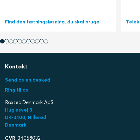
Find den tætningsløsning, du skal bruge
Tele
Kontakt
Send os en besked
Ring til os
Roxtec Denmark ApS
Huginsvej 3
DK-3400, Hillerød
Denmark
CVR:
34058032