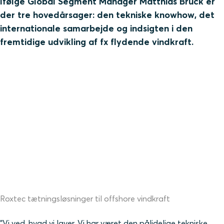
Ifølge Global Segment Manager Matthias Brück er
der tre hovedårsager: den tekniske knowhow, det
internationale samarbejde og indsigten i den
fremtidige udvikling af fx flydende vindkraft.
Roxtec tætningsløsninger til offshore vindkraft
"Vi ved, hvad vi laver. Vi har været den pålidelige tekniske