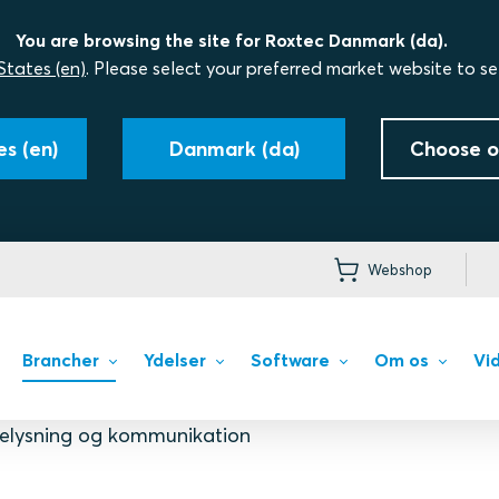
You are browsing the site for Roxtec Danmark (da).
States (en)
. Please select your preferred market website to se
s (en)
Danmark (da)
Choose o
Webshop
Brancher
Ydelser
Software
Om os
Vi
elysning og kommunikation