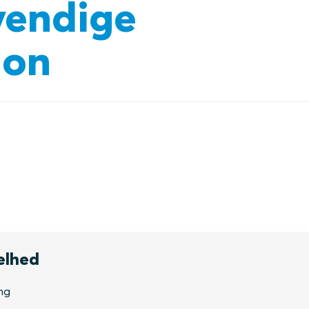
dvendige
ion
elhed
ng