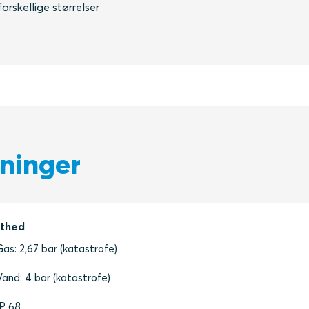
 forskellige størrelser
sninger
thed
Gas: 2,67 bar (katastrofe)
Vand: 4 bar (katastrofe)
IP 68