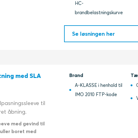
HC-
brandbelastningskurve
Se løsningen her
tning med SLA
Brand
Tæ
A-KLASSE i henhold til
IMO 2010 FTP-kode
pasningssleeve til
ret åbning.
eeve med gevind til
huller boret med