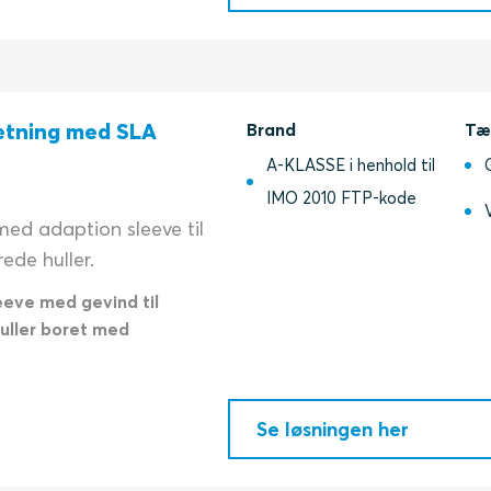
ætning med SLA
Brand
Tæ
A-KLASSE i henhold til
IMO 2010 FTP-kode
ed adaption sleeve til
ede huller.
eeve med gevind til
huller boret med
Se løsningen her