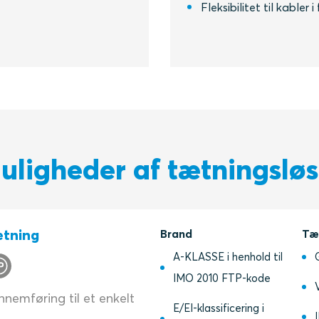
Fleksibilitet til kabler i
ligheder af tætningslø
ætning
Brand
Tæ
A-KLASSE i henhold til
IMO 2010 FTP-kode
nemføring til et enkelt
E/EI-klassificering i