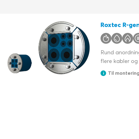
Roxtec R-ge
Rund anordning
flere kabler og
Til monterin