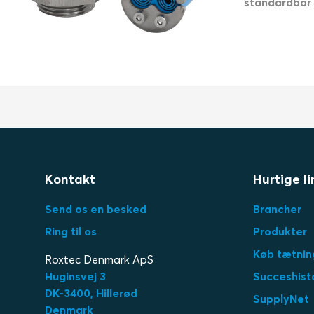
standardbor
Kontakt
Hurtige li
Send os en besked
Brancher
Ring til os
Produkter
Køb tætnin
Roxtec Denmark ApS
Huginsvej 3
Succeshist
DK-3400, Hillerød
SupplyNet
Denmark