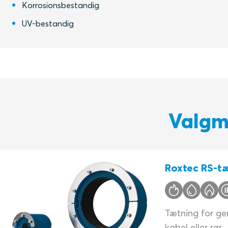
Korrosionsbestandig
UV-bestandig
Valgmu
Roxtec RS-t
Tætning for gen
kabel eller rør.