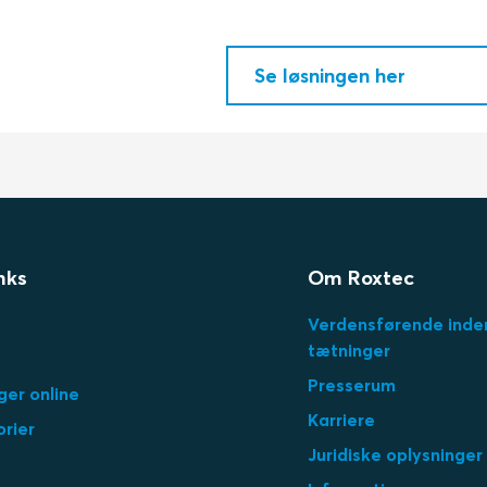
Se løsningen her
nks
Om Roxtec
Verdensførende inden
tætninger
Presserum
ger online
Karriere
orier
Juridiske oplysninger