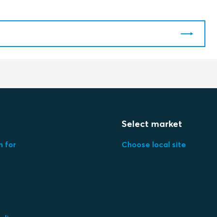
Select market
 for
Choose local site