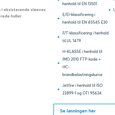
henhold til EN 13501
g i eksisterende sleeves
E/EI-klassificering i
rede huller
henhold til EN 45545 E30
F/T-klassificering i henhold
til UL 1479
H-KLASSE i henhold til
IMO 2010 FTP-kode +
HC-
brandbelastningskurve
Jetfire i henhold til ISO
22899-1 og OTI 95634
Se løsningen her