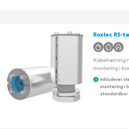
Roxtec RS-t
Kabeltætning m
montering i bor
Inkluderer sl
montering i 
standardbor