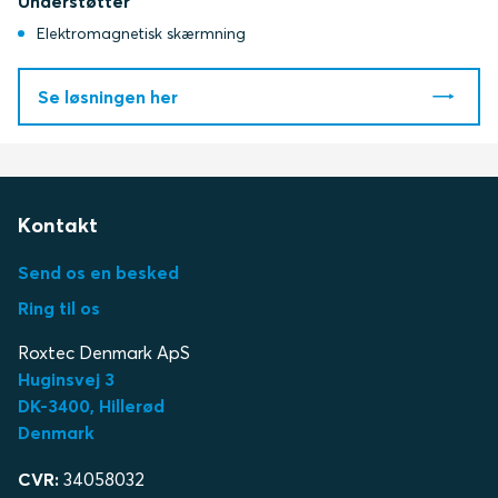
Understøtter
Elektromagnetisk skærmning
Se løsningen her
Kontakt
Send os en besked
Ring til os
Roxtec Denmark ApS
Huginsvej 3
DK-3400, Hillerød
Denmark
CVR:
34058032