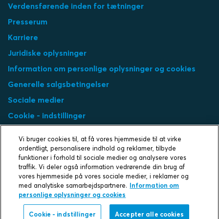
Verdensførende inden for tætninger
Presserum
Karriere
Juridiske oplysninger
Information om personlige oplysninger og cookies
Generelle salgsbetingelser
Sociale medier
Cookie - indstillinger
Select market
Vi bruger cookies til, at få vores hjemmeside til at virke
ordentligt, personalisere indhold og reklamer, tilbyde
Choose local site
funktioner i forhold til sociale medier og analysere vores
traffik. Vi deler også information vedrørende din brug af
vores hjemmeside på vores sociale medier, i reklamer og
med analytiske samarbejdspartnere.
Information om
personlige oplysninger og cookies
Protecting life and assets
Cookie - indstillinger
Accepter alle cookies