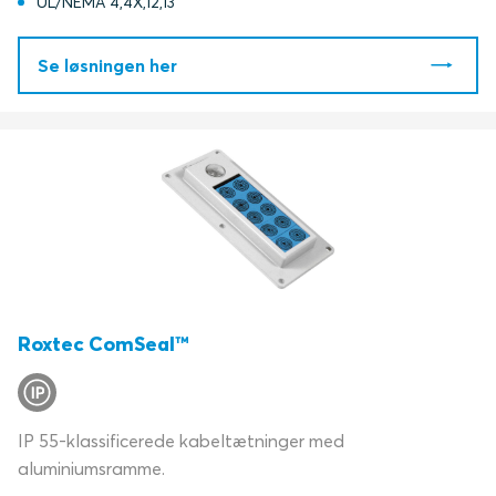
UL/NEMA 4,4X,12,13
Se løsningen her
Roxtec ComSeal™
IP 55-klassificerede kabeltætninger med
aluminiumsramme.