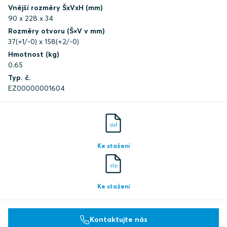
Vnější rozměry ŠxVxH (mm)
90 x 228 x 34
Rozměry otvoru (Š×V v mm)
37(+1/-0) x 158(+2/-0)
Hmotnost (kg)
0.65
Typ. č.
EZ00000001604
dxf
Ke stažení
stp
Ke stažení
Kontaktujte nás