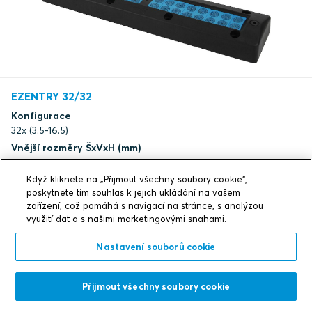
EZENTRY 32/32
Konfigurace
32x (3.5-16.5)
Vnější rozměry ŠxVxH (mm)
90 x 405 x 41
Rozměry otvoru (Š×V v mm)
Když kliknete na „Přijmout všechny soubory cookie“,
poskytnete tím souhlas k jejich ukládání na vašem
37(+1/-0) x 335(+2/-0)
zařízení, což pomáhá s navigací na stránce, s analýzou
Hmotnost (kg)
využití dat a s našimi marketingovými snahami.
1.54
Typ. č.
Nastavení souborů cookie
EZ00000003232
Přijmout všechny soubory cookie
dxf