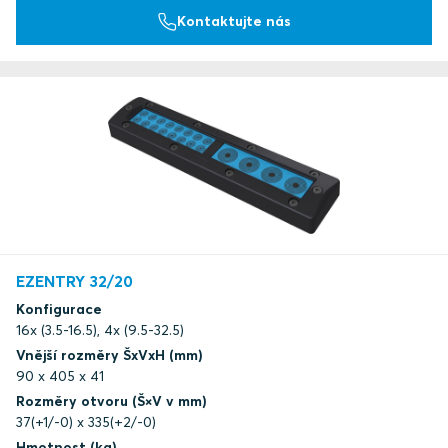
Kontaktujte nás
EZENTRY 32/20
Konfigurace
16x (3.5-16.5), 4x (9.5-32.5)
Vnější rozměry ŠxVxH (mm)
90 x 405 x 41
Rozměry otvoru (Š×V v mm)
37(+1/-0) x 335(+2/-0)
Hmotnost (kg)