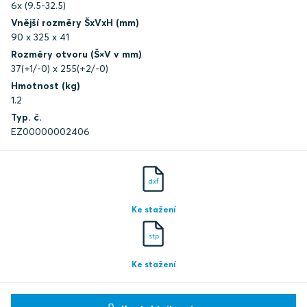
6x (9.5-32.5)
Vnější rozměry ŠxVxH (mm)
90 x 325 x 41
Rozměry otvoru (Š×V v mm)
37(+1/-0) x 255(+2/-0)
Hmotnost (kg)
1.2
Typ. č.
EZ00000002406
dxf
Ke stažení
stp
Ke stažení