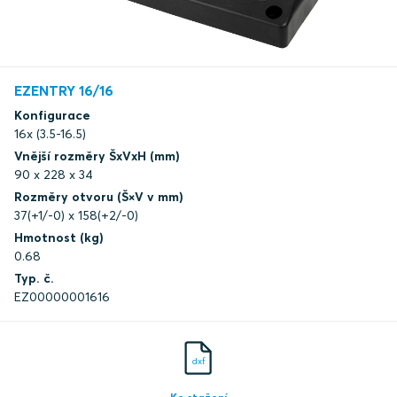
EZENTRY 16/16
Konfigurace
16x (3.5-16.5)
Vnější rozměry ŠxVxH (mm)
90 x 228 x 34
Rozměry otvoru (Š×V v mm)
37(+1/-0) x 158(+2/-0)
Hmotnost (kg)
0.68
Typ. č.
EZ00000001616
dxf