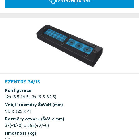
Kontaktujte nás
EZENTRY 24/15
Konfigurace
12x (3.5-16.5), 3x (9.5-32.5)
Vnější rozměry ŠxVxH (mm)
90 x 325 x 41
Rozměry otvoru (Š×V v mm)
37(+1/-0) x 255(+2/-0)
Hmotnost (kg)