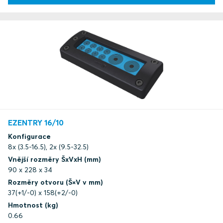
EZENTRY 16/10
Konfigurace
8x (3.5-16.5), 2x (9.5-32.5)
Vnější rozměry ŠxVxH (mm)
90 x 228 x 34
Rozměry otvoru (Š×V v mm)
37(+1/-0) x 158(+2/-0)
Hmotnost (kg)
0.66