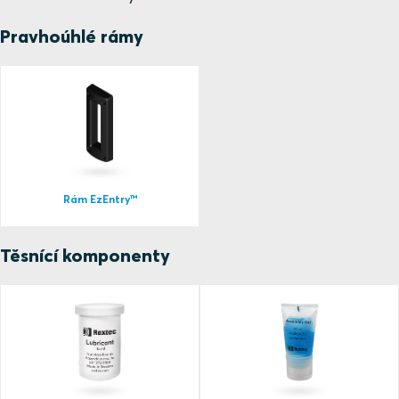
Pravhoúhlé rámy
Rám EzEntry™
Těsnící komponenty