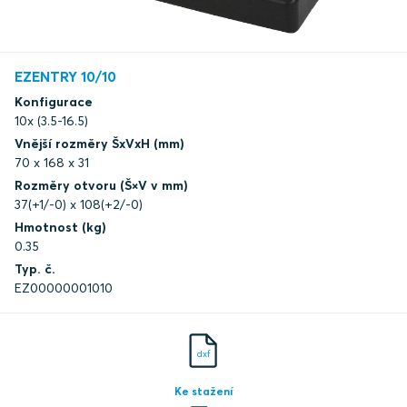
EZENTRY 10/10
Konfigurace
10x (3.5-16.5)
Vnější rozměry ŠxVxH (mm)
70 x 168 x 31
Rozměry otvoru (Š×V v mm)
37(+1/-0) x 108(+2/-0)
Hmotnost (kg)
0.35
Typ. č.
EZ00000001010
dxf
Ke stažení