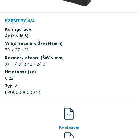
EZENTRY 4/4
Konfigurace
4x (3.5-16.5)
Vnější rozměry ŠxVxH (mm)
70 x 97 x 31
Rozměry otvoru (Š×V v mm)
37(+1/-0) x 42(+2/-0)
Hmotnost (kg)
0.22
Typ. č.
EZ00000000044
dxf
Ke stažení