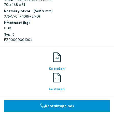
70 x 168 x 31
Rozměry otvoru (Š×V v mm)
37(+1/-0) x 108(+2/-0)
Hmotnost (kg)
0.38
Typ. č.
EZ00000001004
dxf
Ke stažení
stp
Ke stažení
Kontaktujte nás