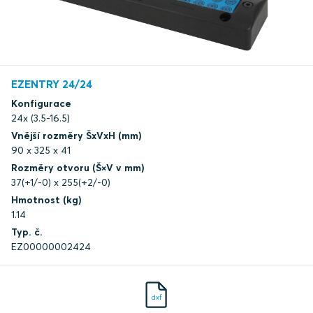
EZENTRY 24/24
Konfigurace
24x (3.5-16.5)
Vnější rozměry ŠxVxH (mm)
90 x 325 x 41
Rozměry otvoru (Š×V v mm)
37(+1/-0) x 255(+2/-0)
Hmotnost (kg)
1.14
Typ. č.
EZ00000002424
dxf