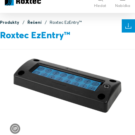
Hledat
Nabídka
Produkty
Řešení
Roxtec EzEntry™
Roxtec EzEntry™