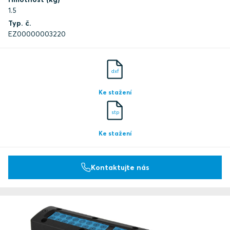
1.5
Typ. č.
EZ00000003220
dxf
Ke stažení
stp
Ke stažení
Kontaktujte nás