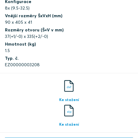
Konfigurace
8x (9.5-32.5)
Vnější rozměry ŠxVxH (mm)
90 x 405 x 41
Rozměry otvoru (Š×V v mm)
37(+1/-0) x 335(+2/-0)
Hmotnost (kg)
1.5
Typ. č.
EZ00000003208
dxf
Ke stažení
stp
Ke stažení