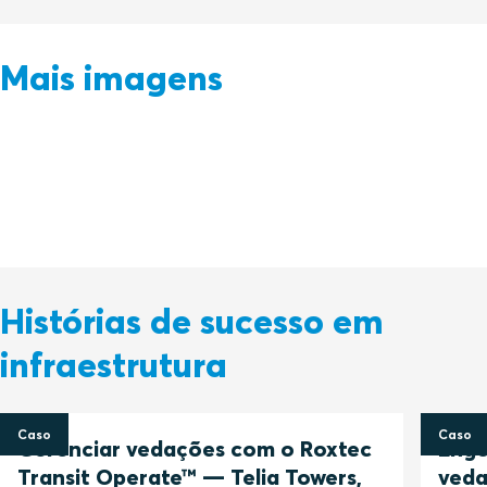
Mais imagens
Histórias de sucesso em
infraestrutura
Caso
Caso
Gerenciar vedações com o Roxtec
Enge
Transit Operate™ — Telia Towers,
veda