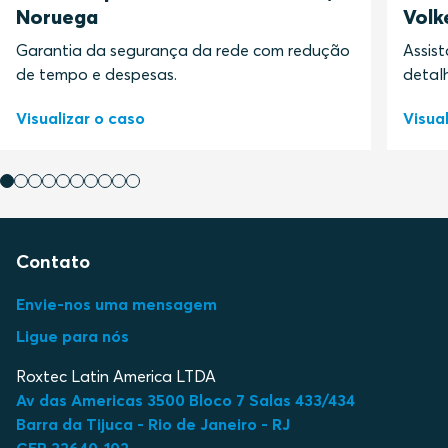
Noruega
Volk
Garantia da segurança da rede com redução
Assist
de tempo e despesas.
detal
Visualizar o caso
Visua
Contato
Envie-nos uma mensagem
Ligue para nós
Roxtec Latin America LTDA
Av das Americas 3500 Bloco 7 Salas 433/434
Barra da Tijuca - Rio de Janeiro - RJ