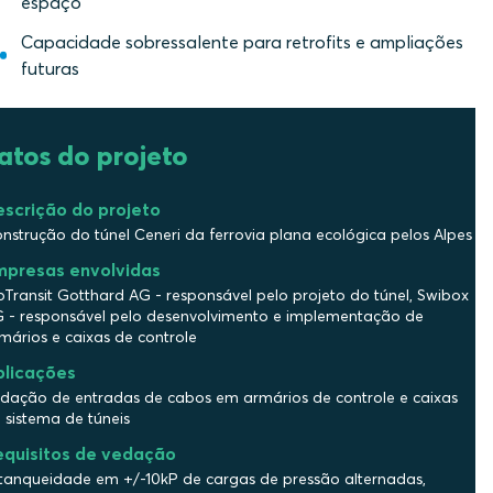
espaço
Capacidade sobressalente para retrofits e ampliações
futuras
atos do projeto
escrição do projeto
nstrução do túnel Ceneri da ferrovia plana ecológica pelos Alpes
mpresas envolvidas
pTransit Gotthard AG - responsável pelo projeto do túnel, Swibox
 - responsável pelo desenvolvimento e implementação de
mários e caixas de controle
plicações
dação de entradas de cabos em armários de controle e caixas
 sistema de túneis
equisitos de vedação
tanqueidade em +/-10kP de cargas de pressão alternadas,