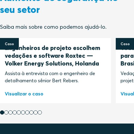
seu setor
Saiba mais sobre como podemos ajudá-lo.
Caso
Caso
Engenheiros de projeto escolhem
Veda
vedações e software Roxtec —
para
Volker Energy Solutions, Holanda
Brasi
Assista à entrevista com o engenheiro de
Vedaç
detalhamento sênior Bert Rebers.
projet
Visualizar o caso
Visua