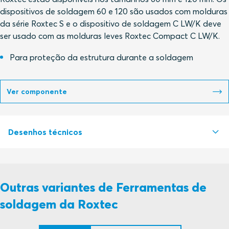
dispositivos de soldagem 60 e 120 são usados com molduras
da série Roxtec S e o dispositivo de soldagem C LW/K deve
ser usado com as molduras leves Roxtec Compact C LW/K.
Para proteção da estrutura durante a soldagem
Ver componente
Desenhos técnicos
S1038447 ROXTEC TOOLS WELDING FIXTURE 120, 80 & 60
PDF
Outras variantes de Ferramentas de
S1597864 ROXTEC TOOLS WELDING FIXTURE C LW/K
PDF
soldagem da Roxtec