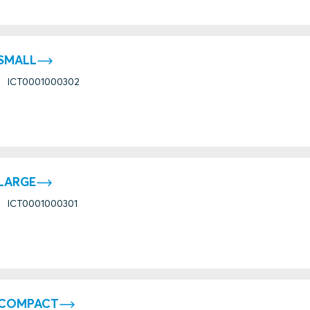
SMALL
ICT0001000302
LARGE
ICT0001000301
 COMPACT