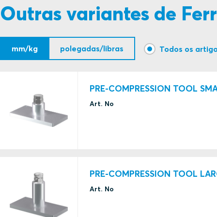
Outras variantes de Fe
S1007792 ROXTEC TOOLS HANDGRIP
S1006267 ROXTEC TOOLS PRE-COMP ECCENTRIC T
mm/kg
polegadas/libras
Todos os artigo
S1527141 ROXTEC TOOLS PRE-COMP ECCENTRIC T
PRE-COMPRESSION TOOL SM
Art. No
PRE-COMPRESSION TOOL LAR
Art. No