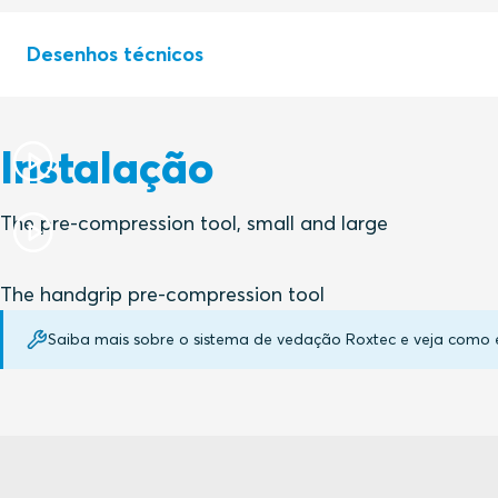
Desenhos técnicos
Instalação
S1013754 PRE COMP ECCENTRIC cf
The pre-compression tool, small and large
S1530539 PRE-COMP TOOL S/L ACCESSORIES
The handgrip pre-compression tool
S1007639 PRE-COMP WEDGE 40/60 ASSEMBLY
Saiba mais sobre o sistema de vedação Roxtec e veja como
S1006268 PRE COMP WEDGE 120 ASSEMBLY
S1507337 PRE-COMPRESSION WEDGE 40 ASSEMBLY