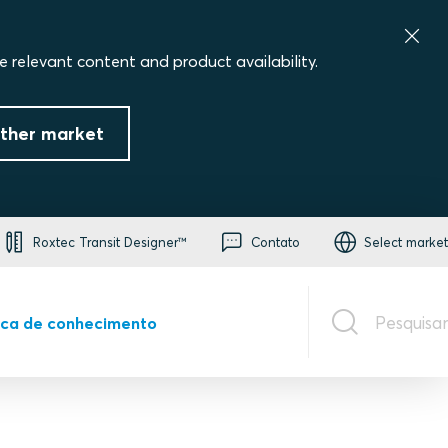
e relevant content and product availability.
ther market
Roxtec Transit Designer™
Contato
Select market
Pesquisar
eca de conhecimento