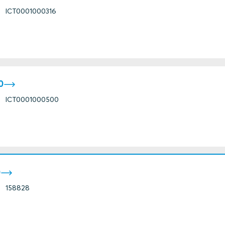
ICT0001000316
0
ICT0001000500
0
158828