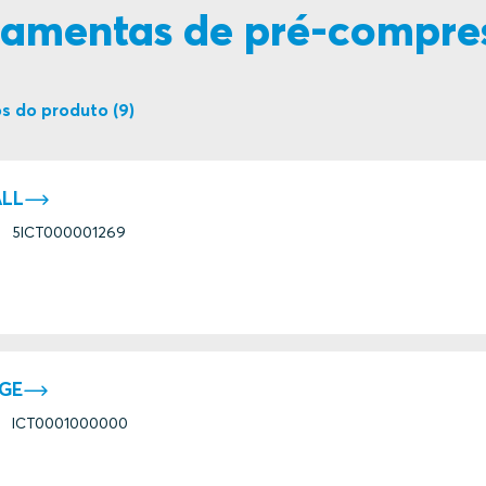
rramentas de pré-compre
OOL LARGE
s do produto (9)
OOL SMALL
ALL
5ICT000001269
GE
ICT0001000000