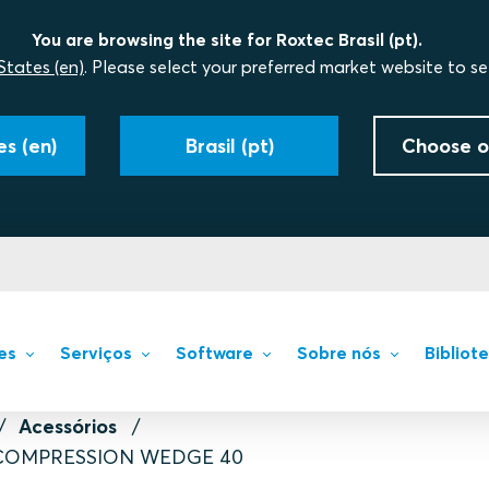
You are browsing the site for Roxtec Brasil (pt).
States (en)
. Please select your preferred market website to se
s (en)
Brasil (pt)
Choose o
es
Serviços
Software
Sobre nós
Bibliot
Acessórios
COMPRESSION WEDGE 40