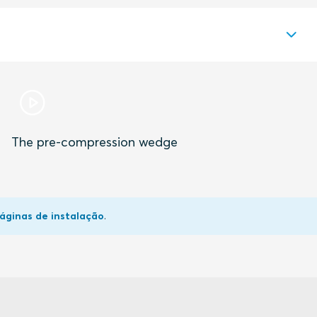
PDF
Download
The pre-compression wedge
PDF
Download
PDF
Download
áginas de instalação
.
PDF
Download
PDF
Download