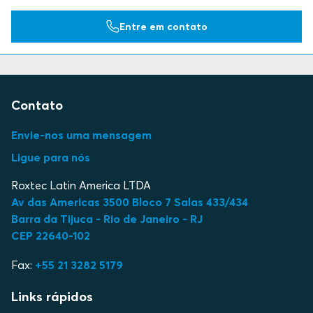
Entre em contato
Contato
Envie-nos uma mensagem
Ligue para nós
Roxtec Latin America LTDA
Av das Americas 3500 Bloco 7 Salas 433/434
Barra da Tijuca - Rio de Janeiro - RJ
CEP 22640-102
Fax:
+55 21 3282 5179
Links rápidos