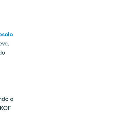
bsolo
eve,
do
ndo a
 KOF