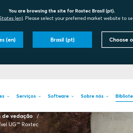
You are browsing the site for Roxtec Brasil (pt).
States (en)
. Please select your preferred market website to se
s (en)
Brasil (pt)
Choose o
es
Serviços
Software
Sobre nós
Bibliot
s de vedação
vel UG™ Roxtec