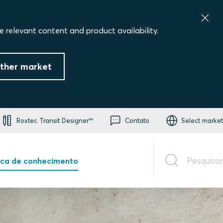
e relevant content and product availability.
ther market
Roxtec Transit Designer™
Contato
Select market
Pesquisar
eca de conhecimento