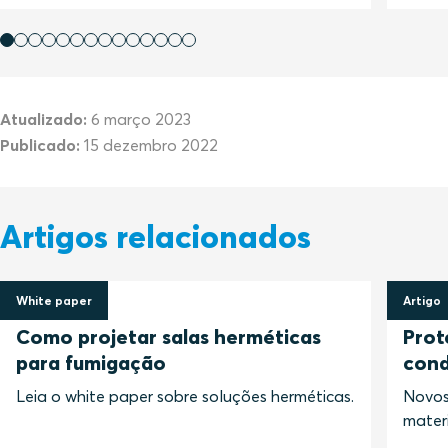
Leia mais sobre os módulos Roxtec RM PPS
Leia mais sobre a vedação Roxtec RS PPS
Atualizado:
6 março 2023
Publicado:
15 dezembro 2022
Artigos relacionados
White paper
Artigo
12 maio 2023
12 set
Como projetar salas herméticas
Prot
para fumigação
cond
Leia o white paper sobre soluções herméticas.
Novos
materi