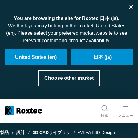
You are browsing the site for Roxtec 日本 (ja).
We think you may belong in this market:
United States
(en)
. Please select your preferred market website to see
relevant content and product availability.
United States (en)
日本 (ja)
Choose other market
検索
メニュー
製品
設計
3D CADライブラリ
AVEVA E3D Design