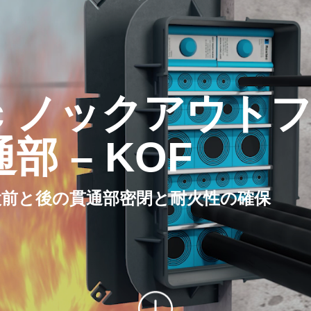
ec ノックアウト
通部 – KOF
設前と後の貫通部密閉と耐火性の確保