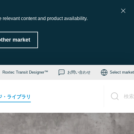
 relevant content and product availability.
ther market
Roxtec Transit Designer™
お問い合わせ
Select market
検索
ジ・ライブラリ