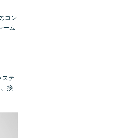
のコン
レーム
ャステ
ジ、接