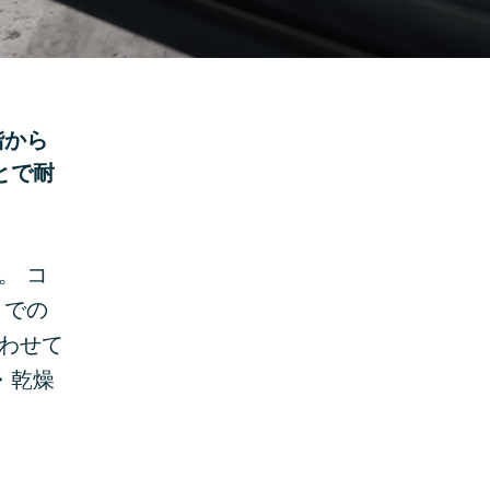
階から
とで耐
。 コ
までの
合わせて
・乾燥