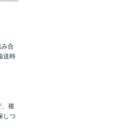
組み合
輸送時
で、複
保しつ