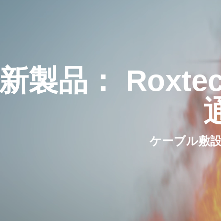
新製品： Roxt
ケーブル敷