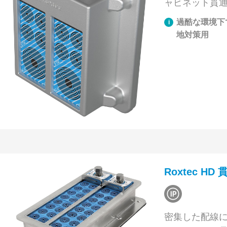
ャビネット貫
過酷な環境下
地対策用
Roxtec HD
密集した配線