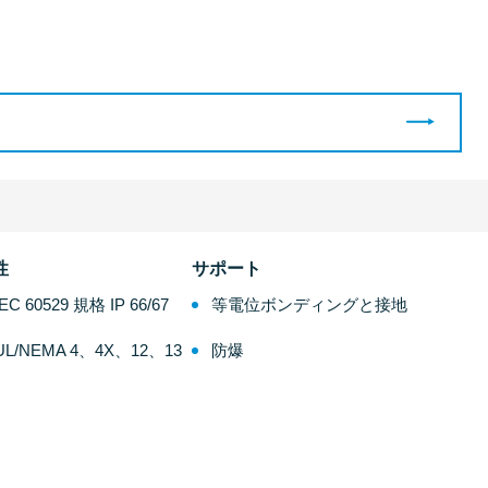
性
サポート
IEC 60529 規格 IP 66/67
等電位ボンディングと接地
UL/NEMA 4、4X、12、13
防爆