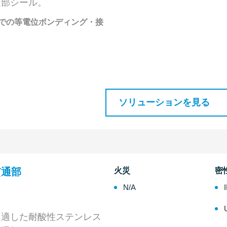
通部シール。
での等電位ボンディング・接
ソリューションを見る
 貫通部
火災
密
N/A
に適した耐酸性ステンレス