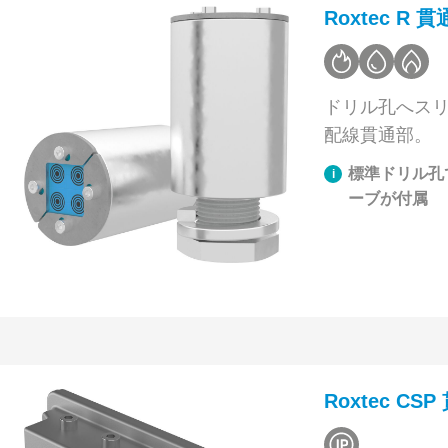
Roxtec R 貫
ドリル孔へス
配線貫通部。
標準ドリル孔
ーブが付属
Roxtec CS