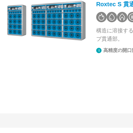
Roxtec S 
構造に溶接す
プ貫通部。
高精度の開口