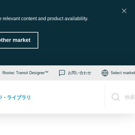
 relevant content and product availability.
ther market
Roxtec Transit Designer™
お問い合わせ
Select market
検索
ジ・ライブラリ