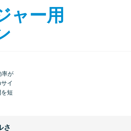
ジャー用
ン
効率が
のサイ
間を短
ルさ