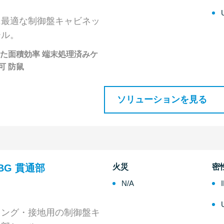
に最適な制御盤キャビネッ
ール。
れた面積効率 端末処理済みケ
可 防鼠
ソリューションを見る
P BG 貫通部
火災
密
N/A
ィング・接地用の制御盤キ