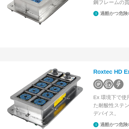
鋼フレームの
過酷かつ危険
Roxtec HD 
Ex 環境下で
た耐酸性ステ
デバイス。
過酷かつ危険