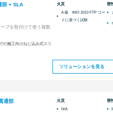
通部 + SLA
火災
密
A 級 IMO 2010 FTP コー
ドに基づく試験
リーブを取付けて使う複数
での施工向けねじ込み式スリ
ソリューションを見る
P 貫通部
火災
密
N/A