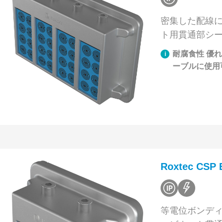
密集した配線
ト用貫通部シ
耐腐食性 優
ーブルに使用
Roxtec CS
等電位ボンデ