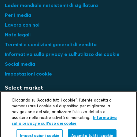
Leder mondiale nei sistemi di sigillatura
Per i media
Lavora con noi
Note legali
Termini e condizioni generali di vendita
Informativa sulla privacy e sull'utilizzo dei cookie
Social media
Impostazioni cookie
Select market
Cliccando su “Accetta tutti i cookie”, l'utente accetta di
Choose local site
memorizzare i cookie sul dispositivo per migliorare la
navigazione del sito, analizzare l'utilizzo del sito e
assistere nelle nostre attività di marketing.
Informativa
sulla privacy e sull'uso dei cookie
Protecting life and assets
Impostazioni cookie
Accetta tutti i cookie