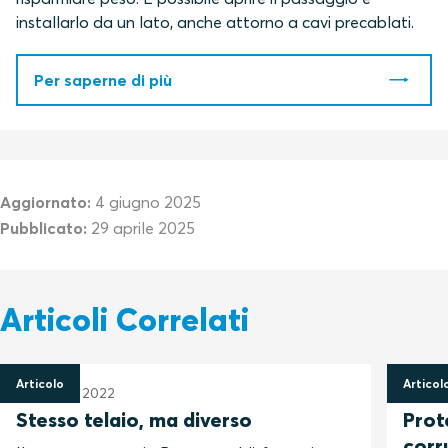
installarlo da un lato, anche attorno a cavi precablati.
Per saperne di più
Aggiornato:
4 giugno 2025
Pubblicato:
29 aprile 2025
Articoli Correlati
Articolo
Articol
7 ottobre 2022
12 set
Stesso telaio, ma diverso
Prot
corr