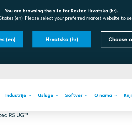
You are browsing the site for Roxtec Hrvatska (hr).
States (en)
. Please select your preferred market website to se
s (en)
Hrvatska (hr)
Choose o
Industrije
Usluge
Softver
O nama
Knj
tec RS UG™