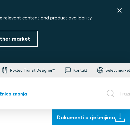
e relevant content and product availability.
ther market
Roxtec Transit Designer™
Kontakt
Select market
Traži
ižnica znanja
Dokumenti o rješenjima