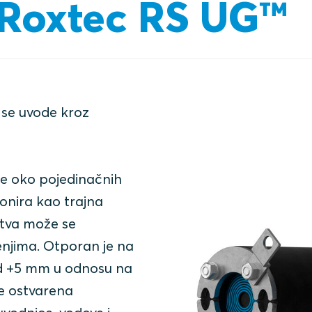
 Roxtec RS UG™
 se uvode kroz
je oko pojedinačnih
ionira kao trajna
rtva može se
enjima. Otporan je na
od +5 mm u odnosu na
je ostvarena