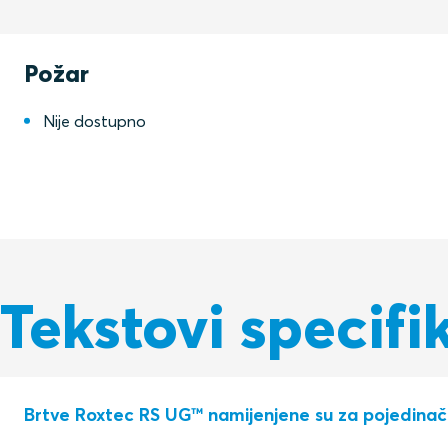
Požar
Nije dostupno
Tekstovi specifi
Brtve Roxtec RS UG™ namijenjene su za pojedinačne