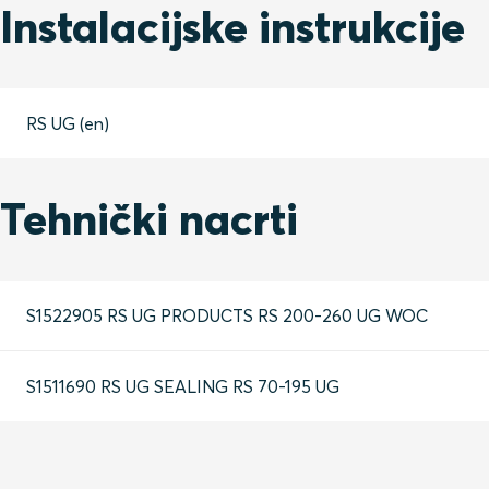
Štiti od prodora vode, plina, prašine i štetočina
Instalacijske instrukcije
Zadržavanje kabela sa silom povlačenja u rasponu od 17
Dubina gume minimalno 60 mm
RS UG (en)
Tehnički nacrti
S1522905 RS UG PRODUCTS RS 200-260 UG WOC
S1511690 RS UG SEALING RS 70-195 UG