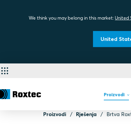
We think you may belong in this market:
United 
United State
Proizvodi
Proizvodi
Rješenja
Brtva Rox