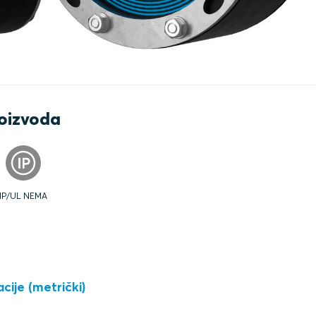
roizvoda
IP/UL NEMA
cije (metrički)