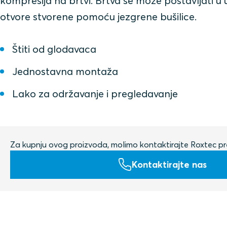
kompresija na brtvi. Brtva se može postavljati u 
otvore stvorene pomoću jezgrene bušilice.
Štiti od glodavaca
Jednostavna montaža
Lako za održavanje i pregledavanje
Za kupnju ovog proizvoda, molimo kontaktirajte Roxtec pr
Kontaktirajte nas