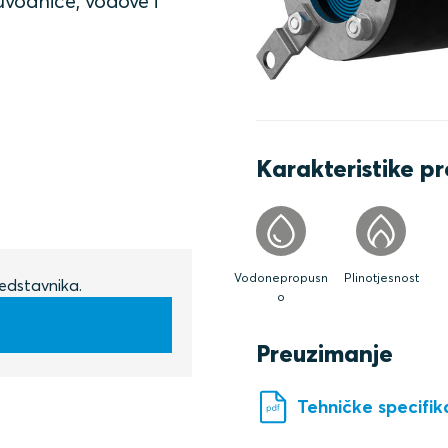
uvodnice, vodove i
Karakteristike p
Vodonepropusn
Plinotjesnost
edstavnika.
o
Preuzimanje
Tehničke specifika