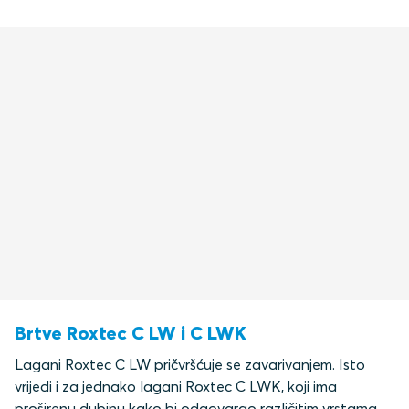
Brtve Roxtec C LW i C LWK
Lagani Roxtec C LW pričvršćuje se zavarivanjem. Isto
vrijedi i za jednako lagani Roxtec C LWK, koji ima
proširenu dubinu kako bi odgovarao različitim vrstama