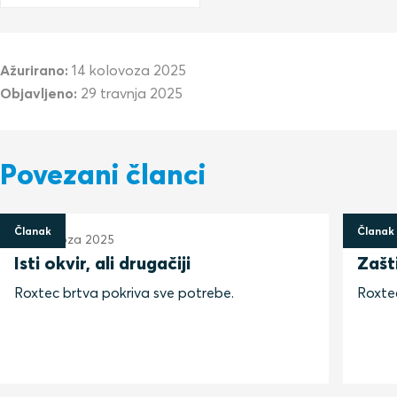
Ažurirano:
14 kolovoza 2025
Objavljeno:
29 travnja 2025
Povezani članci
Članak
Članak
13 kolovoza 2025
13 kol
Isti okvir, ali drugačiji
Zašt
Roxtec brtva pokriva sve potrebe.
Roxtec