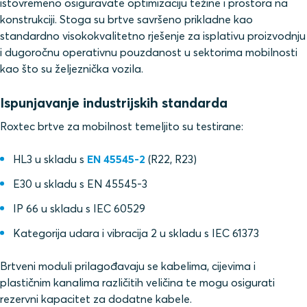
istovremeno osiguravate optimizaciju težine i prostora na
konstrukciji. Stoga su brtve savršeno prikladne kao
standardno visokokvalitetno rješenje za isplativu proizvodnju
i dugoročnu operativnu pouzdanost u sektorima mobilnosti
kao što su željeznička vozila.
Ispunjavanje industrijskih standarda
Roxtec brtve za mobilnost temeljito su testirane:
HL3 u skladu s
EN 45545-2
(R22, R23)
E30 u skladu s EN 45545-3
IP 66 u skladu s IEC 60529
Kategorija udara i vibracija 2 u skladu s IEC 61373
Brtveni moduli prilagođavaju se kabelima, cijevima i
plastičnim kanalima različitih veličina te mogu osigurati
rezervni kapacitet za dodatne kabele.