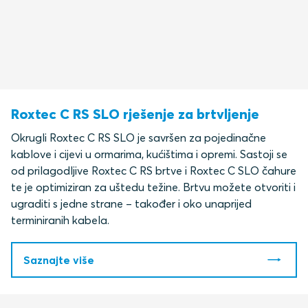
Roxtec C RS SLO rješenje za brtvljenje
Okrugli Roxtec C RS SLO je savršen za pojedinačne
kablove i cijevi u ormarima, kućištima i opremi. Sastoji se
od prilagodljive Roxtec C RS brtve i Roxtec C SLO čahure
te je optimiziran za uštedu težine. Brtvu možete otvoriti i
ugraditi s jedne strane – također i oko unaprijed
terminiranih kabela.
Saznajte više