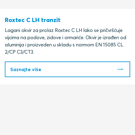
Roxtec C LH tranzit
Lagani okvir za prolaz Roxtec C LH lako se pričvršćuje
vijcima na podove, zidove i ormariće. Okvir je izrađen od
aluminija i proizveden u skladu s normom EN 15085 CL
2/CP C3/CT3
.
Saznajte više