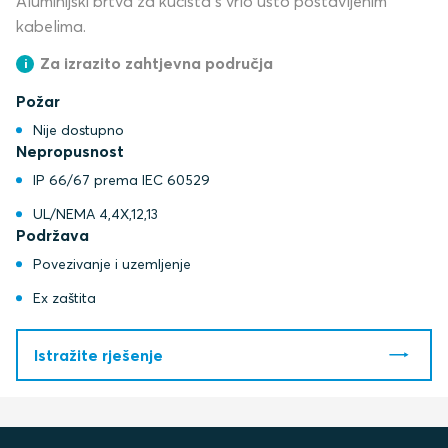
Aluminijski brtva za kućišta s vrlo usto postavljenim
kabelima.
Za izrazito zahtjevna područja
Požar
Nije dostupno
Nepropusnost
IP 66/67 prema IEC 60529
UL/NEMA 4,4X,12,13
Podržava
Povezivanje i uzemljenje
Ex zaštita
Istražite rješenje