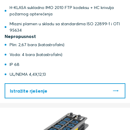
H-KLASA sukladno IMO 2010 FTP kodeksu + HC krivulja
požarnog opterećenja
Mlazni plamen u skladu sa standardima ISO 22899-1 i OTI
95634
Nepropusnost
Plin: 2,67 bara (katastrofalni)
Voda: 4 bara (katastrofalni)
IP 68
UL/NEMA 4,4X,12,13
Istražite rješenje