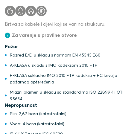
Brtva za kabele i cijevi koji se vari na strukturu.
Za varenje u pravilne otvore
Požar
Razred E/EI u skladu s normom EN 45545 E60
A-KLASA u skladu s IMO kodeksom 2010 FTP
H-KLASA sukladno IMO 2010 FTP kodeksu + HC krivulja
požarnog opterećenja
Mlazni plamen u skladu sa standardima ISO 22899-1 i OTI
95634
Nepropusnost
Plin: 2,67 bara (katastrofalni)
Voda: 4 bara (katastrofalni)