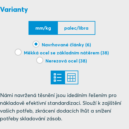
Varianty
CSA
mm/kg
palec/libra
Roxtec International AB
Nemko
Navrhované články (6)
Měkká ocel se základním nátěrem (38)
NCC
Nerezová ocel (38)
Nemko
RISE
Námi navržená těsnění jsou ideálním řešením pro
nákladově efektivní standardizaci. Slouží k zajištění
vašich potřeb, zkrácení dodacích lhůt a snížení
potřeby skladování zásob.