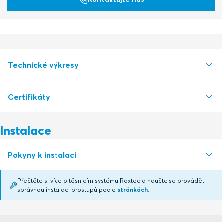
Technické výkresy
Certifikáty
S1016622 S Ex FRAME +SINGLE AND +COMBINATION FRAME
PDF
S1016620 S Ex FRAME SINGLE AND COMBINATION FRAME
PDF
Instalace
Certifikační instituce
Pokyny k instalaci
CSA
Přečtěte si více o těsnicím systému Roxtec a naučte se provádět
CSA
správnou instalaci prostupů podle
stránkách
.
FRAMES Ex (en)
PDF
SGS