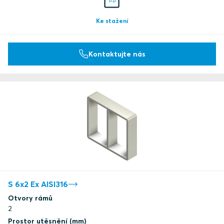
stp
Ke stažení
Kontaktujte nás
S 6x2 Ex AISI316
Otvory rámů
2
Prostor utěsnění (mm)