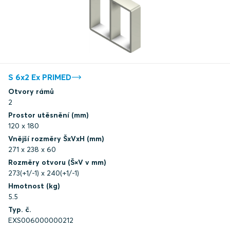
S 6x2 Ex PRIMED
Otvory rámů
2
Prostor utěsnění (mm)
120 x 180
Vnější rozměry ŠxVxH (mm)
271 x 238 x 60
Rozměry otvoru (Š×V v mm)
273(+1/-1) x 240(+1/-1)
Hmotnost (kg)
5.5
Typ. č.
EXS006000000212