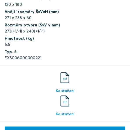
120 x 180
Vnější rozměry ŠxVxH (mm)
271 x 238 x 60
Rozměry otvoru (Š×V v mm)
273(+1/-1) x 240(+1/-1)
Hmotnost (kg)
5.5
Typ. č.
EXS006000000221
dxf
Ke stažení
stp
Ke stažení