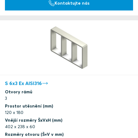
Kontaktujte nás
S 6x3 Ex AISI316
Otvory rámů
3
Prostor utěsnění (mm)
120 x 180
Vnější rozměry ŠxVxH (mm)
402 x 238 x 60
Rozměry otvoru (Š×V v mm)