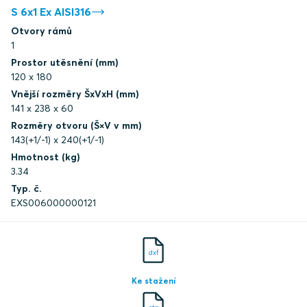
S 6x1 Ex AISI316
Otvory rámů
1
Prostor utěsnění (mm)
120 x 180
Vnější rozměry ŠxVxH (mm)
141 x 238 x 60
Rozměry otvoru (Š×V v mm)
143(+1/-1) x 240(+1/-1)
Hmotnost (kg)
3.34
Typ. č.
EXS006000000121
dxf
Ke stažení