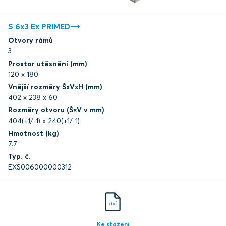
S 6x3 Ex PRIMED
Otvory rámů
3
Prostor utěsnění (mm)
120 x 180
Vnější rozměry ŠxVxH (mm)
402 x 238 x 60
Rozměry otvoru (Š×V v mm)
404(+1/-1) x 240(+1/-1)
Hmotnost (kg)
7.7
Typ. č.
EXS006000000312
dxf
Ke stažení