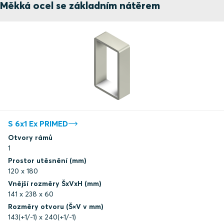
Měkká ocel se základním nátěrem
S 6x1 Ex PRIMED
Otvory rámů
1
Prostor utěsnění (mm)
120 x 180
Vnější rozměry ŠxVxH (mm)
141 x 238 x 60
Rozměry otvoru (Š×V v mm)
143(+1/-1) x 240(+1/-1)