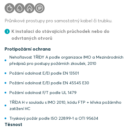
Průnikové prostupy pro samostatný kabel či trubku.
K instalaci do stávajících průchodek nebo do
odvrtaných otvorů
Protipožární ochrana
Nehořlavost TŘÍDY A podle organizace IMO a Mezinárodních
předpisů pro postupy požárních zkoušek, 2010
Požární odolnost E/EI podle EN 13501
Požární odolnost E/EI podle EN 45545 E30
Požární odolnost F/T podle UL 1479
TŘÍDA H v souladu s IMO 2010, kódu FTP + křivka požárního
zatížení HC
Tryskavý požár podle ISO 22899-1 a OTI 95634
Těsnost