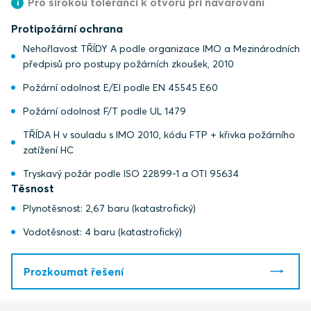
Pro širokou toleranci k otvoru při navařování
Protipožární ochrana
Nehořlavost TŘÍDY A podle organizace IMO a Mezinárodních
předpisů pro postupy požárních zkoušek, 2010
Požární odolnost E/EI podle EN 45545 E60
Požární odolnost F/T podle UL 1479
TŘÍDA H v souladu s IMO 2010, kódu FTP + křivka požárního
zatížení HC
Tryskavý požár podle ISO 22899-1 a OTI 95634
Těsnost
Plynotěsnost: 2,67 baru (katastrofický)
Vodotěsnost: 4 baru (katastrofický)
Prozkoumat řešení