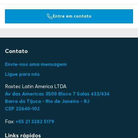
Entre em contato
Contato
Envie-nos uma mensagem
Ligue para nós
Roxtec Latin America LTDA
Av das Americas 3500 Bloco 7 Salas 433/434
Barra da Tijuca - Rio de Janeiro - RJ
CEP 22640-102
Fax:
+55 21 3282 5179
Links rápidos