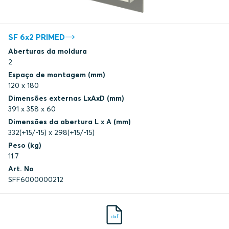
LR
LR
SF 6x2 PRIMED
Aberturas da moldura
LR
2
Espaço de montagem (mm)
120 x 180
DNV
Dimensões externas LxAxD (mm)
391 x 358 x 60
DNV
Dimensões da abertura L x A (mm)
332(+15/-15) x 298(+15/-15)
DNV
Peso (kg)
11.7
Art. No
DNV
SFF6000000212
DNV
dxf
DNV