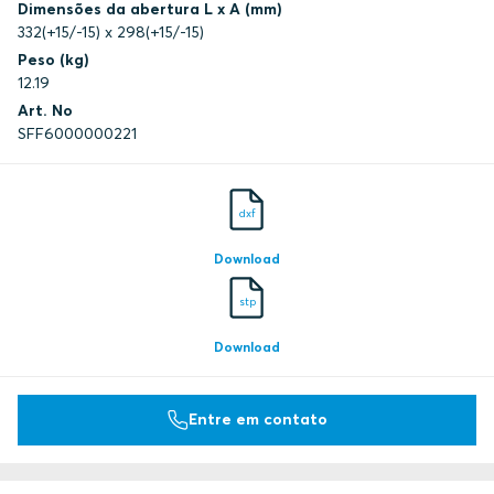
Dimensões da abertura L x A (mm)
332(+15/-15) x 298(+15/-15)
Peso (kg)
12.19
Art. No
SFF6000000221
dxf
Download
stp
Download
Entre em contato