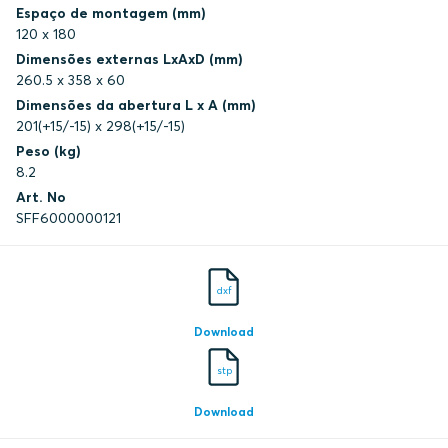
Espaço de montagem (mm)
Underwriters Laboratories Inc.
120 x 180
Dimensões externas LxAxD (mm)
260.5 x 358 x 60
Underwriters Laboratories Inc.
Dimensões da abertura L x A (mm)
201(+15/-15) x 298(+15/-15)
Underwriters Laboratories Inc.
Peso (kg)
8.2
Underwriters Laboratories Inc.
Art. No
SFF6000000121
Underwriters Laboratories Inc.
dxf
Underwriters Laboratories Inc.
Download
Underwriters Laboratories Inc.
stp
Download