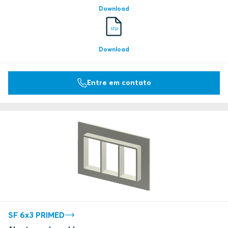
Download
DNV
stp
Download
DNV
Underwriters Laboratories Inc.
Entre em contato
Underwriters Laboratories Inc.
LR
DNV
DNV
SF 6x3 PRIMED
DNV