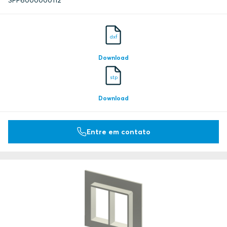
SFF6000000112
Factory Mutual Approval
Factory Mutual Approval
dxf
Download
Factory Mutual Approval
stp
CCS
Download
CCS
Entre em contato
RINA
LR
LR