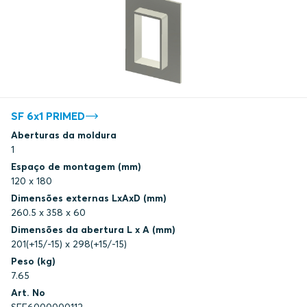
BV
BV
QinetiQ
Certificado em renovação
SF 6x1 PRIMED
Underwriters Laboratories Inc.
Aberturas da moldura
1
KRS
Certificado em renovação
Espaço de montagem (mm)
120 x 180
Dimensões externas LxAxD (mm)
Underwriters Laboratories Inc.
260.5 x 358 x 60
Dimensões da abertura L x A (mm)
Factory Mutual Approval
201(+15/-15) x 298(+15/-15)
Peso (kg)
7.65
Factory Mutual Approval
Art. No