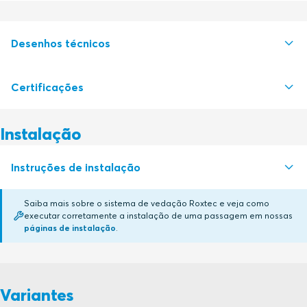
Desenhos técnicos
Certificações
S1005533 SF FRAME +SINGLE AND +COMBINATION FRAME
PDF
S1005530 SF FRAME SINGLE AND COMBINATION FRAME
PDF
Instalação
Autoridade de certificação
Instruções de instalação
BV
Saiba mais sobre o sistema de vedação Roxtec e veja como
CSA
executar corretamente a instalação de uma passagem em nossas
APERTURE DIMENSIONS S SERIES (en)
PDF
páginas de instalação
.
RECTANGULAR RM SYSTEMS (pt)
PDF
USCG
Certificado em renovação
IRS
Variantes