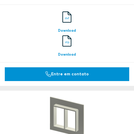
dxf
Download
stp
Download
Entre em contato