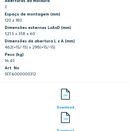
Aberturas da moldura
3
DNV
Espaço de montagem (mm)
120 x 180
Dimensões externas LxAxD (mm)
Underwriters Laboratories Inc.
521.5 x 358 x 60
Dimensões da abertura L x A (mm)
Underwriters Laboratories Inc.
462(+15/-15) x 298(+15/-15)
Peso (kg)
16.45
Underwriters Laboratories Inc.
Art. No
SFF6000000312
Underwriters Laboratories Inc.
Underwriters Laboratories Inc.
dxf
Download
Underwriters Laboratories Inc.
stp
Underwriters Laboratories Inc.
Download