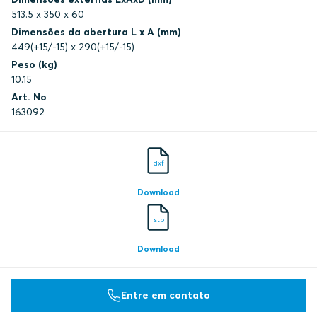
513.5 x 350 x 60
Dimensões da abertura L x A (mm)
449(+15/-15) x 290(+15/-15)
Peso (kg)
10.15
Art. No
163092
dxf
Download
stp
Download
Entre em contato