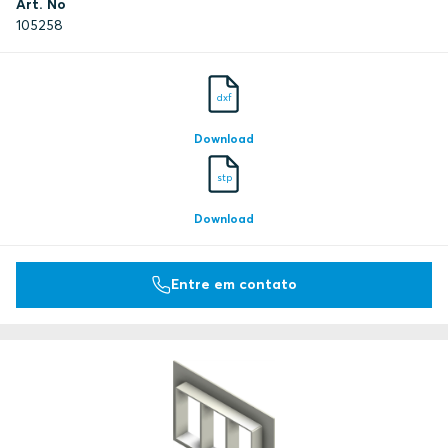
Art. No
105258
dxf
Download
stp
Download
Entre em contato