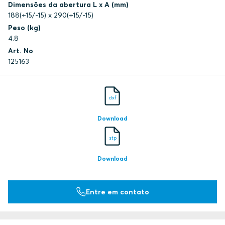
Dimensões da abertura L x A (mm)
188(+15/-15) x 290(+15/-15)
Peso (kg)
4.8
Art. No
125163
dxf
Download
stp
Download
Entre em contato