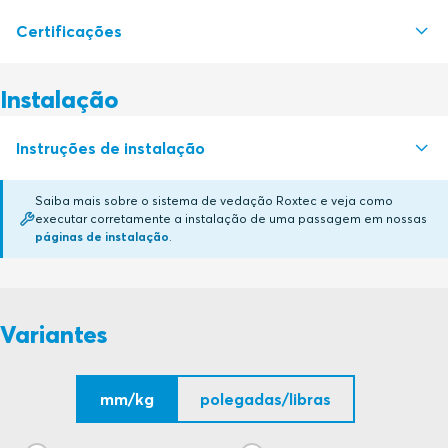
Certificações
S1016551 G Ex FRAME SINGLE AND COMBINATION FRAME
PDF
S1511959 G...W Ex FRAME +SINGLE AND +COMBINATION
PDF
Instalação
FRAME
Autoridade de certificação
S1511958 G...W Ex FRAME SINGLE AND COMBINATION FRAME
PDF
Instruções de instalação
CSA
Saiba mais sobre o sistema de vedação Roxtec e veja como
KTL Korea Testing Laboratory
executar corretamente a instalação de uma passagem em nossas
FRAMES Ex (en)
PDF
páginas de instalação
.
CSA
SGS
Variantes
CSA
mm/kg
polegadas/libras
Roxtec International AB