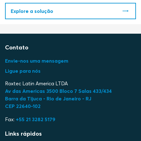
Explore a solução
Contato
Envie-nos uma mensagem
Ligue para nós
Roxtec Latin America LTDA
Av das Americas 3500 Bloco 7 Salas 433/434
Barra da Tijuca - Rio de Janeiro - RJ
CEP 22640-102
Fax:
+55 21 3282 5179
Links rápidos