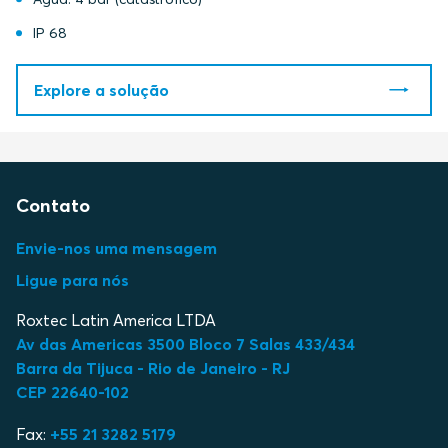
IP 68
Explore a solução
Contato
Envie-nos uma mensagem
Ligue para nós
Roxtec Latin America LTDA
Av das Americas 3500 Bloco 7 Salas 433/434
Barra da Tijuca - Rio de Janeiro - RJ
CEP 22640-102
Fax:
+55 21 3282 5179