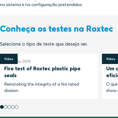
no sistema e na configuração pretendidos.
Conheça os testes na Roxtec
Selecione o tipo de teste que deseja ver.
Vídeo
Vídeo
16 agosto 2019
19 jun
Fire test of Roxtec plastic pipe
Um c
seals
efic
Reinstating the integrity of a fire rated
O qui
division.
show 