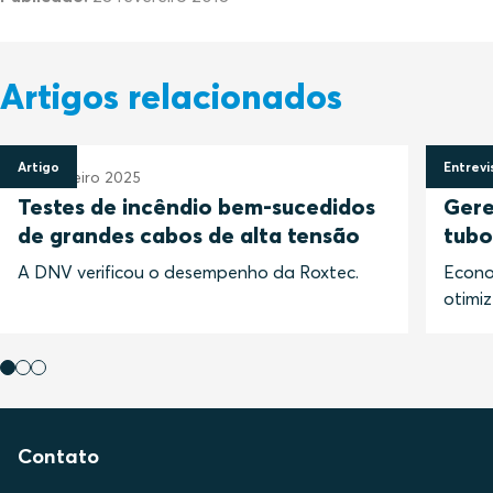
Artigos relacionados
Artigo
Entrevi
12 fevereiro 2025
3 nov
Testes de incêndio bem-sucedidos
Gere
de grandes cabos de alta tensão
tubo
A DNV verificou o desempenho da Roxtec.
Econo
otimi
Contato