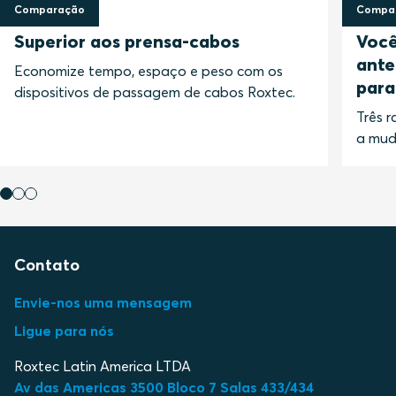
Comparação
Compa
9 junho 2017
22 fev
Superior aos prensa-cabos
Você
ante
Economize tempo, espaço e peso com os
para
dispositivos de passagem de cabos Roxtec.
Três r
a mud
Contato
Envie-nos uma mensagem
Ligue para nós
Roxtec Latin America LTDA
Av das Americas 3500 Bloco 7 Salas 433/434