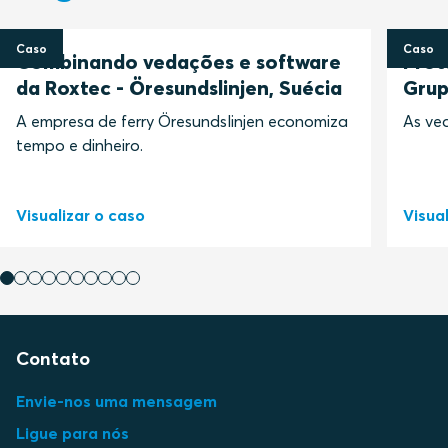
Caso
Caso
Combinando vedações e software
Prot
da Roxtec - Öresundslinjen, Suécia
Grup
A empresa de ferry Öresundslinjen economiza
As ve
tempo e dinheiro.
Visualizar o caso
Visua
Contato
Envie-nos uma mensagem
Ligue para nós