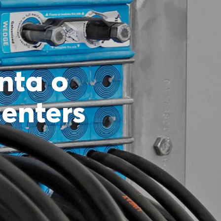
nta o
enters