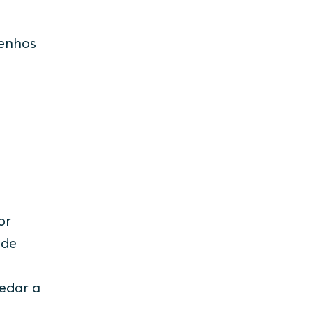
senhos
or
 de
edar a