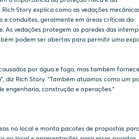
. Rich Story explica como as vedações mecânica
 e conduítes, geralmente em áreas críticas da
e. As vedações protegem as paredes das intempé
ambém podem ser abertas para permitir uma exp
 causados por água e fogo, mas também fornec
ca", diz Rich Story. "Também atuamos como um pa
 de engenharia, construção e operações."
sas no local e monta pacotes de propostas para
to no local e apresentações para esses projetos.