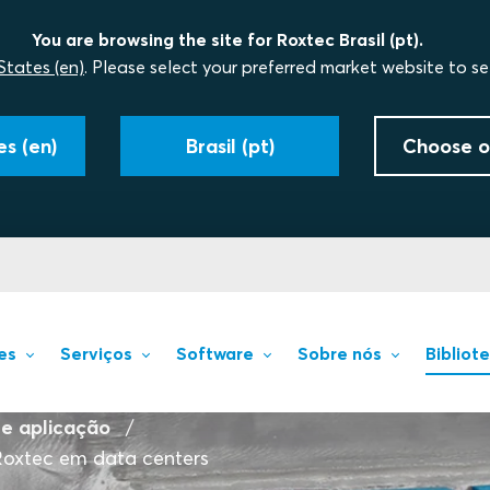
You are browsing the site for Roxtec Brasil (pt).
States (en)
. Please select your preferred market website to se
s (en)
Brasil (pt)
Choose o
es
Serviços
Software
Sobre nós
Bibliot
e aplicação
 Roxtec em data centers