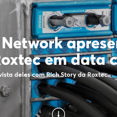
a Network aprese
Roxtec em data c
vista deles com Rich Story da Roxtec.