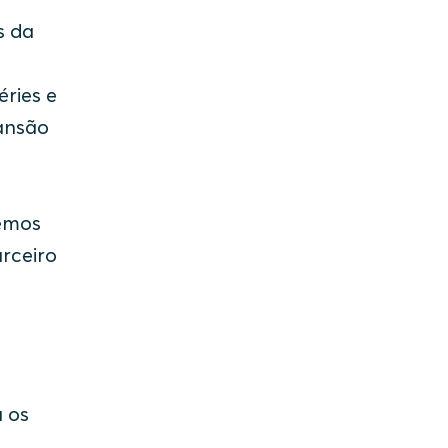
s da
ries e
ansão
emos
rceiro
 os