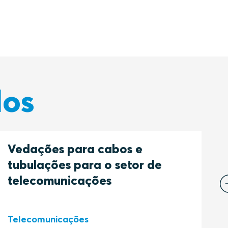
dos
Vedações para cabos e
tubulações para o setor de
c
telecomunicações
b
H
Telecomunicações
b